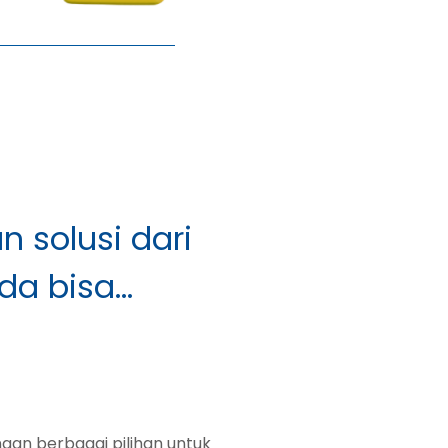
 solusi dari
nda bisa…
an berbagai pilihan untuk