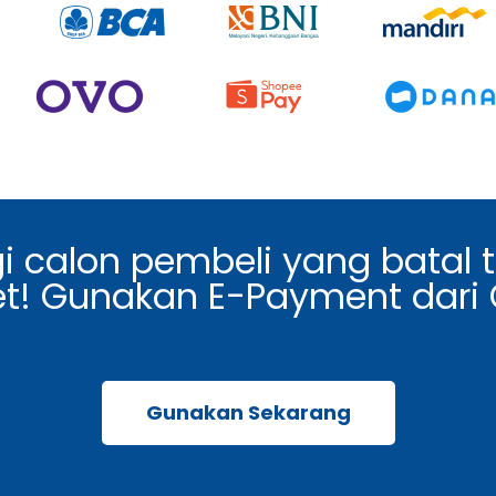
gi calon pembeli yang batal t
et! Gunakan E-Payment dari 
Gunakan Sekarang