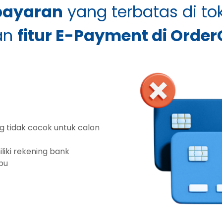
bayaran
yang terbatas di to
an
fitur E-Payment di Order
tidak cocok untuk calon
liki rekening bank
pu