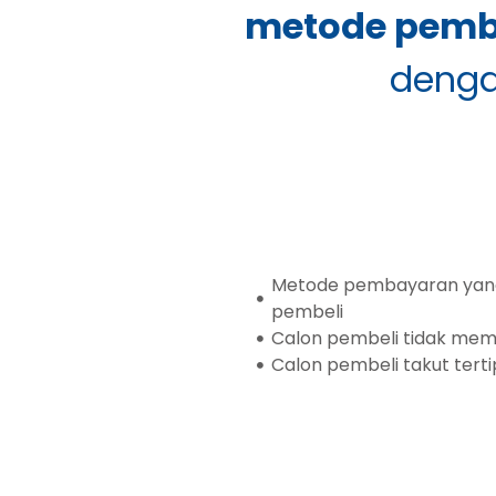
metode pem
deng
Metode pembayaran yang 
pembeli
Calon pembeli tidak memi
Calon pembeli takut terti