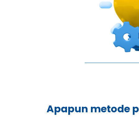
Apapun metode p