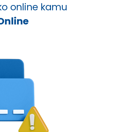
ko online kamu
Online